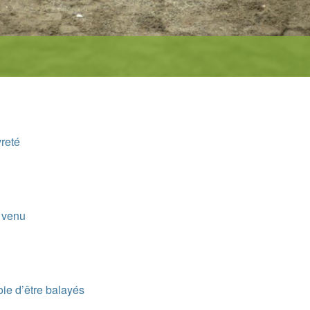
vreté
t venu
oie d’être balayés