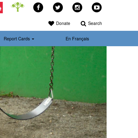
Facebook
Twitter
Instagram
YouTube
>
Donate
Search
Report Cards
En Français